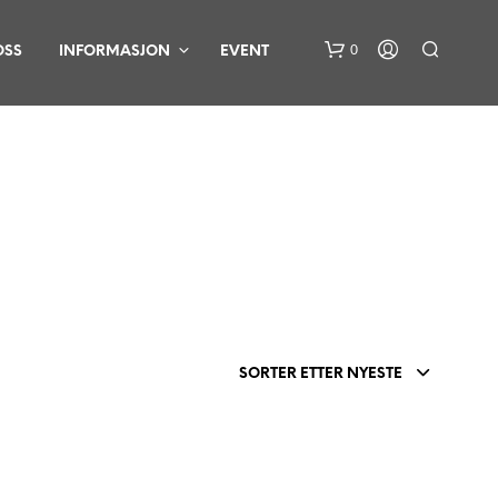
0
OSS
INFORMASJON
EVENT
D
U
H
SORTER ETTER NYESTE
A
R
I
N
G
E