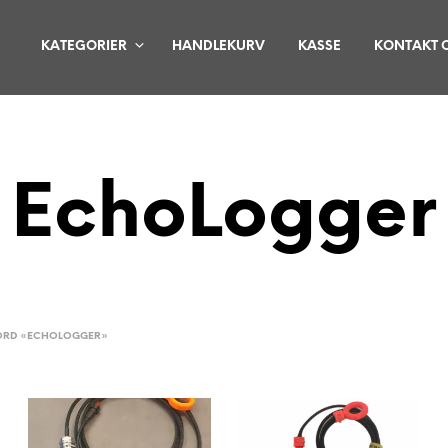
KATEGORIER
HANDLEKURV
KASSE
KONTAKT 
EchoLogger
ORD «ECHOLOGGER»