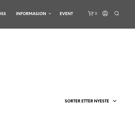
0
OSS
INFORMASJON
EVENT
D
U
H
SORTER ETTER NYESTE
A
R
I
N
G
E