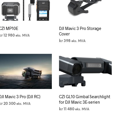
N
P
R
O
D
CZI MP10E
DJI Mavic 3 Pro Storage
U
Cover
K
kr
12 980
eks. MVA
T
kr
398
eks. MVA
LEGG I HANDLEKURV
E
LEGG I HANDLEKURV
R
I
H
A
N
D
L
E
K
DJI Mavic 3 Pro (DJI RC)
CZI GL10 Gimbal Searchlight
U
for DJI Mavic 3E-serien
kr
20 300
eks. MVA
R
kr
11 480
eks. MVA
V
LEGG I HANDLEKURV
E
LEGG I HANDLEKURV
N
.