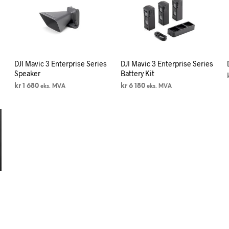
s
DJI Mavic 3 Enterprise Series
DJI Mavic 3 Enterprise Series
Speaker
Battery Kit
kr
1 680
kr
6 180
eks. MVA
eks. MVA
LEGG I HANDLEKURV
LEGG I HANDLEKURV