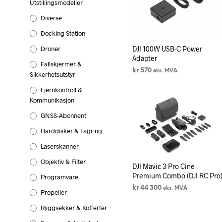
Utstillingsmodeller
Diverse
Docking Station
Droner
DJI 100W USB-C Power
Adapter
Fallskjermer &
kr
570
eks. MVA
Sikkerhetsutstyr
LEGG I HANDLEKURV
Fjernkontroll &
Kommunikasjon
GNSS-Abonnent
Harddisker & Lagring
Laserskanner
Objektiv & Filter
DJI Mavic 3 Pro Cine
Premium Combo (DJI RC Pro
Programvare
kr
44 300
eks. MVA
Propeller
LEGG I HANDLEKURV
Ryggsekker & Kofferter