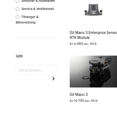
Sensorer & Nyttelaster
Service & Vedlikehold
Tilhenger &
Bilinnredning
DJI Mavic 3 Enterprise Serie
RTK Module
kr
6 480
eks. MVA
LEGG I HANDLEKURV
SØK
DJI Mavic 3
kr
16 700
eks. MVA
LEGG I HANDLEKURV