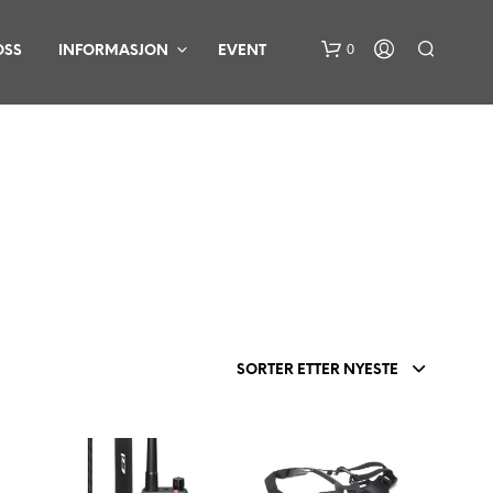
0
OSS
INFORMASJON
EVENT
D
U
H
SORTER ETTER NYESTE
A
R
I
N
G
E