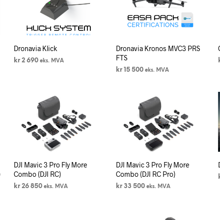
Dronavia Klick
Dronavia Kronos MVC3 PRS
FTS
kr
2 690
eks. MVA
kr
15 500
eks. MVA
LEGG I HANDLEKURV
LEGG I HANDLEKURV
DJI Mavic 3 Pro Fly More
DJI Mavic 3 Pro Fly More
)
Combo (DJI RC)
Combo (DJI RC Pro)
kr
26 850
kr
33 500
eks. MVA
eks. MVA
LEGG I HANDLEKURV
LEGG I HANDLEKURV