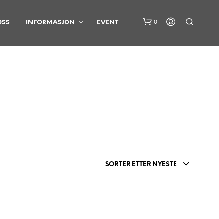
0
OSS
INFORMASJON
EVENT
D
U
H
SORTER ETTER NYESTE
A
R
I
N
G
E