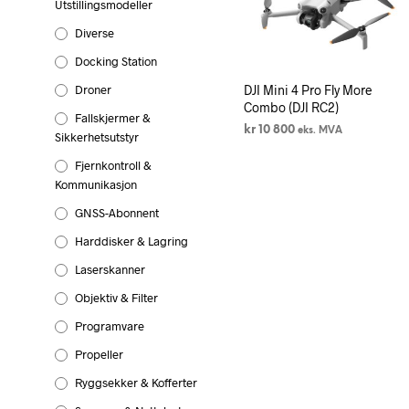
Utstillingsmodeller
Diverse
Docking Station
Droner
DJI Mini 4 Pro Fly More
Combo (DJI RC2)
Fallskjermer &
kr
10 800
eks. MVA
Sikkerhetsutstyr
LEGG I HANDLEKURV
Fjernkontroll &
Kommunikasjon
GNSS-Abonnent
Harddisker & Lagring
Laserskanner
Objektiv & Filter
Programvare
Propeller
Ryggsekker & Kofferter