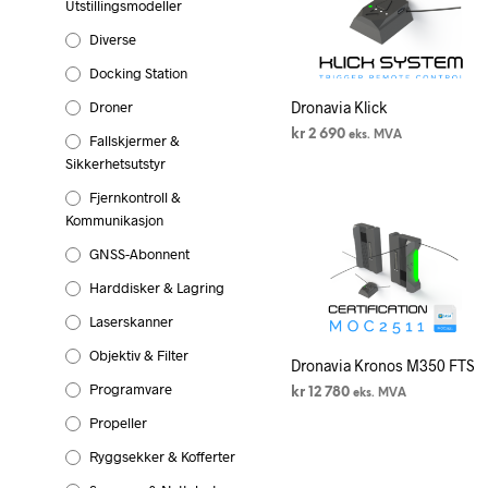
Utstillingsmodeller
Diverse
Docking Station
Droner
Dronavia Klick
kr
2 690
eks. MVA
Fallskjermer &
Sikkerhetsutstyr
LEGG I HANDLEKURV
Fjernkontroll &
Kommunikasjon
GNSS-Abonnent
Harddisker & Lagring
Laserskanner
Objektiv & Filter
Dronavia Kronos M350 FTS
Programvare
kr
12 780
eks. MVA
Propeller
LEGG I HANDLEKURV
Ryggsekker & Kofferter