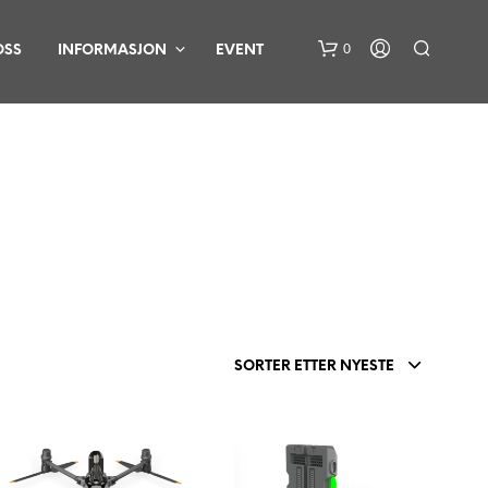
0
OSS
INFORMASJON
EVENT
D
U
H
SORTER ETTER NYESTE
A
R
I
N
G
E