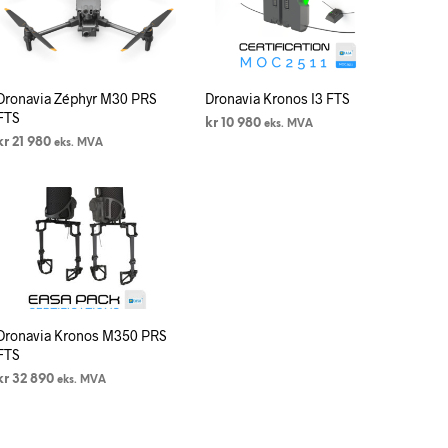
N
P
R
O
D
Dronavia Zéphyr M30 PRS
Dronavia Kronos I3 FTS
U
FTS
K
kr
10 980
eks. MVA
T
kr
21 980
eks. MVA
LEGG I HANDLEKURV
E
LEGG I HANDLEKURV
R
I
H
A
N
D
L
E
K
Dronavia Kronos M350 PRS
U
FTS
R
kr
32 890
eks. MVA
V
E
LEGG I HANDLEKURV
N
.