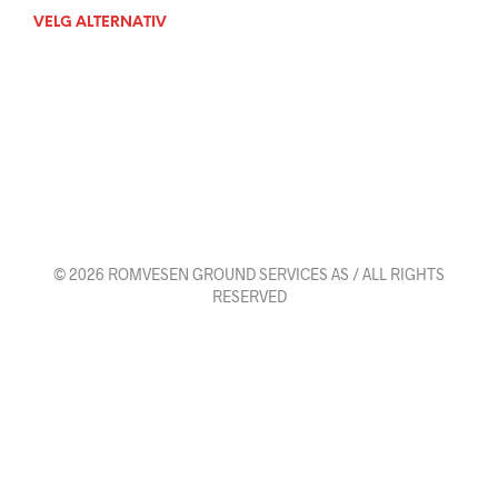
kr 1
VELG ALTERNATIV
Dette
110
produktet
til
har
kr 3
flere
920
varianter.
Alternativene
kan
velges
på
produktsiden
© 2026 ROMVESEN GROUND SERVICES AS / ALL RIGHTS
RESERVED