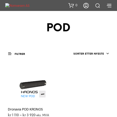
0
POD
SORTER ETTER NYESTE
FILTRER
Dronavia POD KRONOS
Prisområde:
kr
1 110
–
kr
3 920
eks. MVA