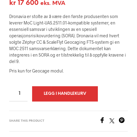
kr
17 600
eks. MVA
Dronavia er stolte av å være den første produsenten som
leverer MoC Light-UAS.2511.01-kompatible systemer, en
essensiell samsvar i utviklingen av en spesiell
operasjonsrisikovurdering (SORA). Dronavia vil med hvert
solgte Zéphyr CC & ScaleFlyt Geocaging FTS-system gi en
MOC 2511 samsvarserklæring. Dette dokumentet kan
integreres i en SORA og er tilstrekkelig til å oppfylle kravene i
del 9.
Pris kun for Geocage modul.
A
LEGG I HANDLEKURV
L
T
E
SHARE THIS PRODUCT
R
N