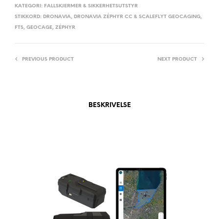
A
KATEGORI:
FALLSKJERMER & SIKKERHETSUTSTYR
STIKKORD:
DRONAVIA
,
DRONAVIA ZÉPHYR CC & SCALEFLYT GEOCAGING
,
T
FTS
,
GEOCAGE
,
ZÉPHYR
I
V
E
PREVIOUS PRODUCT
NEXT PRODUCT
:
BESKRIVELSE