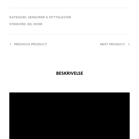
R
N
A
KATEGORI:
SENSORER & NYTTELASTER
STIKKORD:
DJI
,
M300
T
I
V
PREVIOUS PRODUCT
NEXT PRODUCT
E
:
BESKRIVELSE