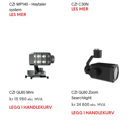
CZI MP140 – Høytaler
CZI C30N
system
LES MER
LES MER
CZI GL60 Mini
CZI GL60 Zoom
Searchlight
kr
15 980
eks. MVA
kr
24 800
eks. MVA
LEGG I HANDLEKURV
LEGG I HANDLEKURV