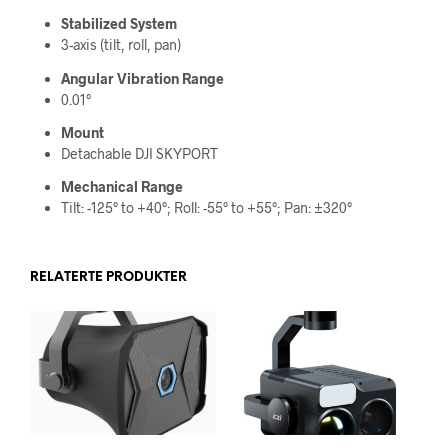
Stabilized System
3-axis (tilt, roll, pan)
Angular Vibration Range
0.01°
Mount
Detachable DJI SKYPORT
Mechanical Range
Tilt: -125° to +40°; Roll: -55° to +55°; Pan: ±320°
RELATERTE PRODUKTER