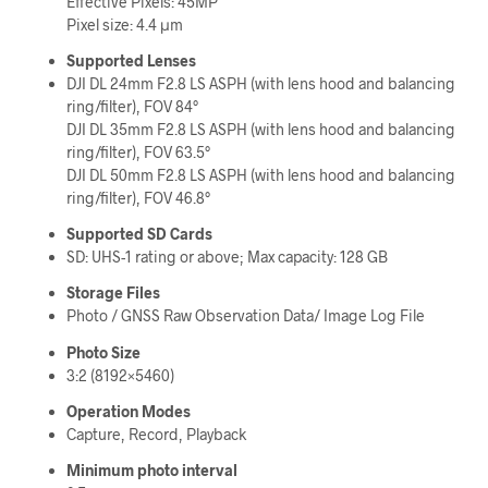
Effective Pixels: 45MP
Pixel size: 4.4 μm
Supported Lenses
DJI DL 24mm F2.8 LS ASPH (with lens hood and balancing
ring/filter), FOV 84°
DJI DL 35mm F2.8 LS ASPH (with lens hood and balancing
ring/filter), FOV 63.5°
DJI DL 50mm F2.8 LS ASPH (with lens hood and balancing
ring/filter), FOV 46.8°
Supported SD Cards
SD: UHS-1 rating or above; Max capacity: 128 GB
Storage Files
Photo / GNSS Raw Observation Data/ Image Log File
Photo Size
3:2 (8192×5460)
Operation Modes
Capture, Record, Playback
Minimum photo interval