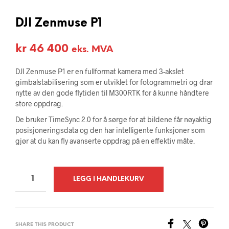
DJI Zenmuse P1
kr
46 400
eks. MVA
DJI Zenmuse P1 er en fullformat kamera med 3-akslet
gimbalstabilisering som er utviklet for fotogrammetri og drar
nytte av den gode flytiden til M300RTK for å kunne håndtere
store oppdrag.
De bruker TimeSync 2.0 for å sørge for at bildene får nøyaktig
posisjoneringsdata og den har intelligente funksjoner som
gjør at du kan fly avanserte oppdrag på en effektiv måte.
A
LEGG I HANDLEKURV
L
T
E
SHARE THIS PRODUCT