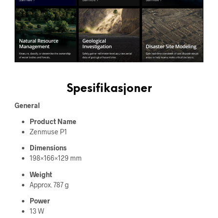
Spesifikasjoner
General
Product Name
Zenmuse P1
Dimensions
198×166×129 mm
Weight
Approx. 787 g
Power
13 W