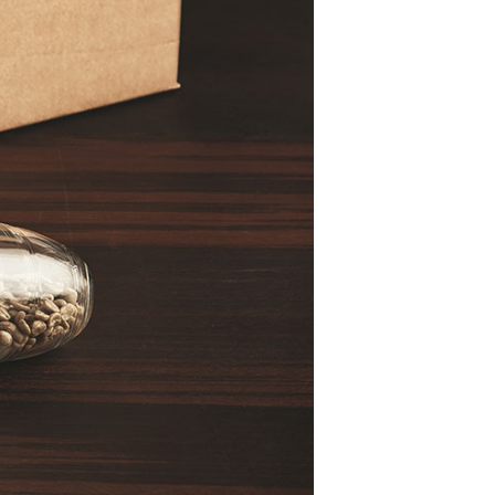
N
P
R
O
D
U
K
T
E
R
I
H
A
N
D
L
E
K
U
R
V
E
N
.