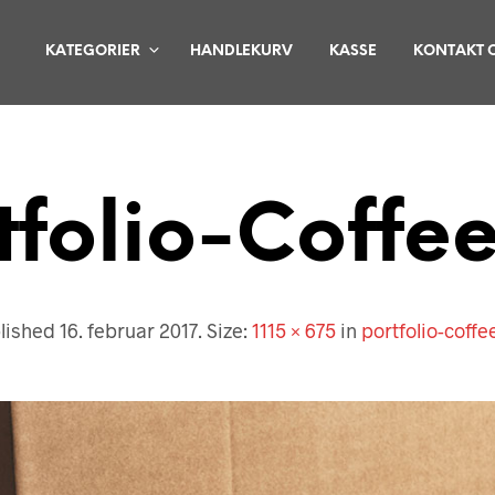
KATEGORIER
HANDLEKURV
KASSE
KONTAKT 
tfolio-Coffe
lished
16. februar 2017
. Size:
1115 × 675
in
portfolio-coffe