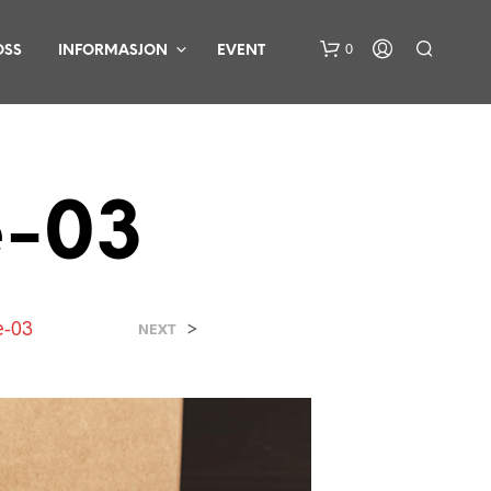
0
OSS
INFORMASJON
EVENT
e-03
D
e-03
>
NEXT
U
H
A
R
I
N
G
E