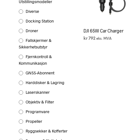
Utstillingsmodeller
Diverse
Docking Station
Droner
DJI 65W Car Charger
kr
792
eks. MVA
Fallskjermer &
Sikkerhetsutstyr
LEGG I HANDLEKURV
Fjernkontroll &
Kommunikasjon
GNSS-Abonnent
Harddisker & Lagring
Laserskanner
Objektiv & Filter
Programvare
Propeller
Ryggsekker & Kofferter