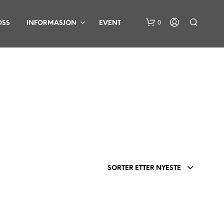
0
OSS
INFORMASJON
EVENT
D
U
H
SORTER ETTER NYESTE
A
R
I
N
G
E