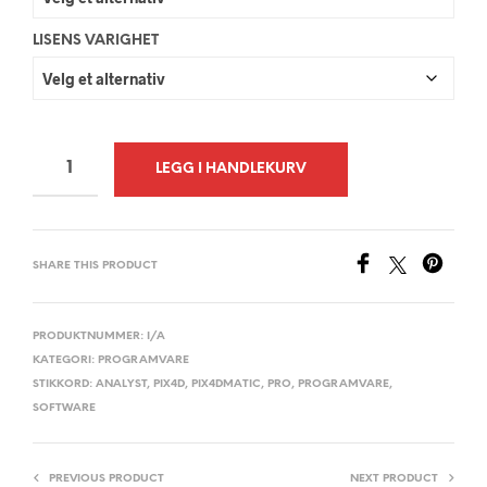
LISENS VARIGHET
LEGG I HANDLEKURV
A
L
SHARE THIS PRODUCT
T
E
R
PRODUKTNUMMER:
I/A
KATEGORI:
PROGRAMVARE
N
STIKKORD:
ANALYST
,
PIX4D
,
PIX4DMATIC
,
PRO
,
PROGRAMVARE
,
A
SOFTWARE
T
I
V
PREVIOUS PRODUCT
NEXT PRODUCT