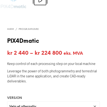
HJEM
/
PROGRAMVARE
PIX4Dmatic
Prisområde:
kr
2 440
–
kr
224 800
eks. MVA
kr 2
Keep control of each processing step on your local machine
440
Leverage the power of both photogrammetry and terrestrial
til
LiDAR in the same application, and create CAD-ready
deliverables.
kr 224
800
VERSJON