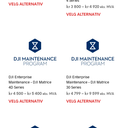
4 Series
kr 3
VELG ALTERNATIV
Dette
Prisområde:
kr
3 800
–
kr
4 920
800
eks. MVA
produktet
kr 3
til
VELG ALTERNATIV
Dett
har
800
kr 113
prod
flere
til
500
har
varianter.
kr 4
flere
920
Alternativene
varia
kan
Alte
velges
kan
på
velg
produktsiden
på
prod
DJI Enterprise
DJI Enterprise
Maintenance – DJI Matrice
Maintenance – DJI Matrice
4D Series
30 Series
Prisområde:
Prisområde:
kr
4 500
–
kr
5 400
kr
4 799
–
kr
9 599
eks. MVA
eks. MVA
kr 4
kr 4
VELG ALTERNATIV
Dette
VELG ALTERNATIV
Dett
500
799
produktet
prod
til
til
har
har
kr 5
kr 9
flere
flere
400
599
varianter.
varia