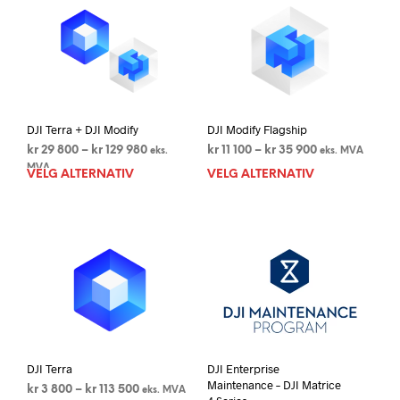
varianter.
varia
Alternativene
Alte
kan
kan
velges
velg
på
på
produktsiden
prod
DJI Terra + DJI Modify
DJI Modify Flagship
Prisområde:
Prisområde:
kr
29 800
–
kr
129 980
kr
11 100
–
kr
35 900
eks.
eks. MVA
kr 29
kr 11
MVA
VELG ALTERNATIV
Dette
VELG ALTERNATIV
Dett
800
100
produktet
prod
til
til
har
har
kr 129
kr 35
flere
flere
980
900
varianter.
varia
Alternativene
Alte
kan
kan
velges
velg
på
på
produktsiden
prod
DJI Terra
DJI Enterprise
Maintenance – DJI Matrice
Prisområde:
kr
3 800
–
kr
113 500
eks. MVA