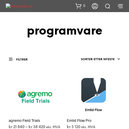
0
programvare
SORTER ETTER NYESTE
FILTRER
agremo Field Trials
Emlid Flow Pro
Prisområde:
kr
21 840
–
kr
38 420
kr
3 120
eks. MVA
eks. MVA