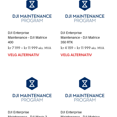
Alternativene
Alte
kan
kan
velges
velg
på
på
produktsiden
prod
DJI Enterprise
DJI Enterprise
Maintenance – DJI Matrice
Maintenance – DJI Matrice
400
350 RTK
Prisområde:
Prisområde:
kr
7 199
–
kr
11 999
kr
4 159
–
kr
11 999
eks. MVA
eks. MVA
kr 7
kr 4
VELG ALTERNATIV
Dette
VELG ALTERNATIV
Dett
199
159
produktet
prod
til
til
har
har
kr 11
kr 11
flere
flere
999
999
varianter.
varia
Alternativene
Alte
kan
kan
velges
velg
på
på
produktsiden
prod
DJI Enterprise
DJI Enterprise
Maintenance – DJI Mavic 3
Maintenance – DJI Matrice