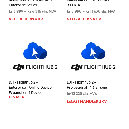
Enterprise Series
300 RTK
Prisområde:
Prisområde:
kr
3 999
–
kr
6 315
kr
3 998
–
kr
11 678
eks. MVA
eks. MVA
kr 3
kr 3
VELG ALTERNATIV
Dette
VELG ALTERNATIV
Dett
999
998
produktet
prod
til
til
har
har
kr 6
kr 11
flere
flere
315
678
varianter.
varia
Alternativene
Alte
kan
kan
velges
velg
på
på
produktsiden
prod
DJI – Flighthub 2 –
DJI – Flighthub 2 –
Enterprise – Online Device
Professional – 1 års lisens
Expansion – 1 Device
kr
12 220
eks. MVA
LES MER
LEGG I HANDLEKURV