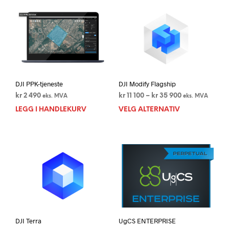
DJI PPK-tjeneste
DJI Modify Flagship
Prisområde:
kr
2 490
kr
11 100
–
kr
35 900
eks. MVA
eks. MVA
kr 11
LEGG I HANDLEKURV
VELG ALTERNATIV
Dett
100
prod
til
har
kr 35
flere
900
varia
Alte
kan
velg
på
prod
DJI Terra
UgCS ENTERPRISE