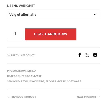
LISENS VARIGHET
LEGG I HANDLEKURV
A
L
SHARE THIS PRODUCT
T
E
R
PRODUKTNUMMER:
I/A
KATEGORI:
PROGRAMVARE
N
STIKKORD:
PIX4D
,
PIX4DFIELDS
,
PROGRAMVARE
,
SOFTWARE
A
T
I
PREVIOUS PRODUCT
NEXT PRODUCT
V