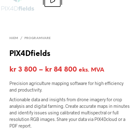
HJEM
/
PROGRAMVARE
PIX4Dfields
Prisområde:
kr
3 800
–
kr
84 800
eks. MVA
kr 3
Precision agriculture mapping software for high efficiency
800
and productivity.
til
Actionable data and insights from drone imagery for crop
analysis and digital farming. Create accurate maps in minutes
kr 84
and identify issues using calibrated multispectral or full
resolution RGB images. Share your data via PIX4Dcloud or a
800
PDF report.