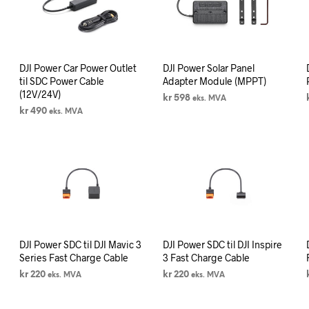
DJI Power Car Power Outlet
DJI Power Solar Panel
til SDC Power Cable
Adapter Module (MPPT)
(12V/24V)
kr
598
eks. MVA
kr
490
eks. MVA
LEGG I HANDLEKURV
LEGG I HANDLEKURV
DJI Power SDC til DJI Mavic 3
DJI Power SDC til DJI Inspire
Series Fast Charge Cable
3 Fast Charge Cable
kr
220
kr
220
eks. MVA
eks. MVA
LEGG I HANDLEKURV
LEGG I HANDLEKURV