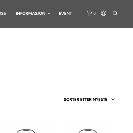
0
OSS
INFORMASJON
EVENT
D
U
H
SORTER ETTER NYESTE
A
R
I
N
G
E