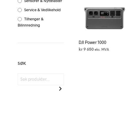
Sensorer & Nyttelaster
Service & Vedlikehold
Tilhenger &
Bilinnredning
DJI Power 1000
kr
9 650
eks. MVA
LEGG I HANDLEKURV
SØK