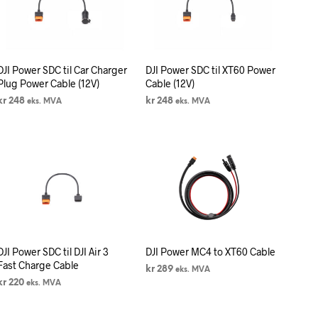
N
P
R
O
D
DJI Power SDC til Car Charger
DJI Power SDC til XT60 Power
U
Plug Power Cable (12V)
Cable (12V)
K
T
kr
248
kr
248
eks. MVA
eks. MVA
E
LEGG I HANDLEKURV
LEGG I HANDLEKURV
R
I
H
A
N
D
L
E
K
U
DJI Power SDC til DJI Air 3
DJI Power MC4 to XT60 Cable
R
Fast Charge Cable
kr
289
eks. MVA
V
kr
220
eks. MVA
E
LEGG I HANDLEKURV
N
LEGG I HANDLEKURV
.