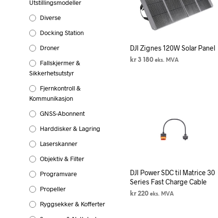
Utstillingsmodeller
Diverse
Docking Station
Droner
DJI Zignes 120W Solar Panel
kr
3 180
eks. MVA
Fallskjermer &
Sikkerhetsutstyr
LEGG I HANDLEKURV
Fjernkontroll &
Kommunikasjon
GNSS-Abonnent
Harddisker & Lagring
Laserskanner
Objektiv & Filter
DJI Power SDC til Matrice 30
Programvare
Series Fast Charge Cable
Propeller
kr
220
eks. MVA
Ryggsekker & Kofferter
LEGG I HANDLEKURV