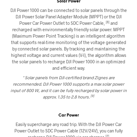
Solar Power
DJI Power 1000 can be connected to solar panels through the
DJI Power Solar Panel Adapter Module (MPPT) or the DJI
[8]
Power Car Power Outlet to SDC Power Cable,
and
recharged with environmentally friendly solar power. MPPT
(Maximum Power Point Tracking) is an intelligent algorithm
that supports real-time monitoring of the voltage generated
by connected solar panels. By tracking and maintaining the
highest voltage and current values (V-I), the algorithm allows
the solar panels to recharge DJI Power 1000 in an optimized
and efficient way.
* Solar panels from DJI-certified brand Zignes are
recommended. DJI Power 1000 supports a max solar power
input of 800 W, and it can be fully recharged by solar power in
[9]
approx. 1.35 to 2.8 hours.
Car Power
Easily supercharge any road trip. With the DJI Power Car
Power Outlet to SDC Power Cable (12V/24V), you can fully
[2]