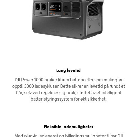
Lang levetid
DJI Power 1000 bruker litium battericeller som muliggjør
opptil 3000 ladesykluser. Dette sikrer en levetid på rundt et
tiår, selv ved regelmessig bruk, støttet av et intelligent
batteristyringssystem for økt sikkerhet.
Fleksible lademuligheter
Med plug-in, solenergi og billadingsmuligheter tilbyr DJI