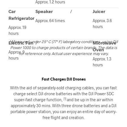
Approx. 1.2 hours
Car
Speaker
/
Juicer
Refrigerator
Approx. 64 times
Approx. 3.6
hours
Approx. 19
hours
* Measured under 25° C (77° F) laboratory conditions, using DJI
Electric Fan
/
/
Microwave
Power 1000 to charge products of certain brands. The data is
Oven
Approx. 9
for reference only. Actual user experience may vary.
hours
Approx. 1.3
hours
Fast Charges DJI Drones
With the aid of separately-sold charging cables, you can fast
charge select DJI drone batteries with the DJI Power SDC
[1]
super-fast charge function,
and be up in the air within
approximately 30 mins. With three drone batteries and a DJI
portable power station, you can enjoy an entire day of worry-
free flight and creation.