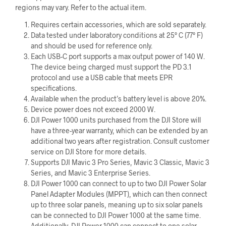
regions may vary. Refer to the actual item.
Requires certain accessories, which are sold separately.
Data tested under laboratory conditions at 25° C (77° F)
and should be used for reference only.
Each USB-C port supports a max output power of 140 W.
The device being charged must support the PD 3.1
protocol and use a USB cable that meets EPR
specifications.
Available when the product’s battery level is above 20%.
Device power does not exceed 2000 W.
DJI Power 1000 units purchased from the DJI Store will
have a three-year warranty, which can be extended by an
additional two years after registration. Consult customer
service on DJI Store for more details.
Supports DJI Mavic 3 Pro Series, Mavic 3 Classic, Mavic 3
Series, and Mavic 3 Enterprise Series.
DJI Power 1000 can connect to up to two DJI Power Solar
Panel Adapter Modules (MPPT), which can then connect
up to three solar panels, meaning up to six solar panels
can be connected to DJI Power 1000 at the same time.
Additionally, DJI Power 1000 can connect to one solar