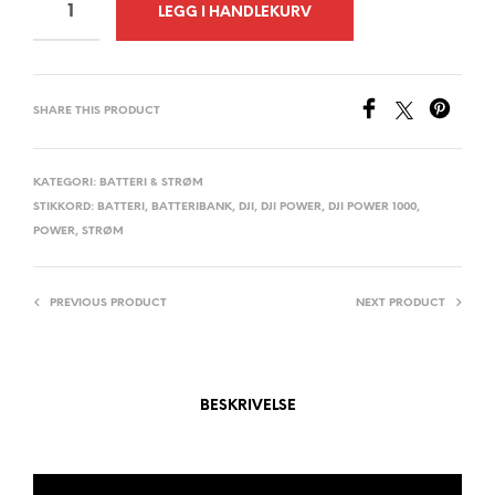
A
LEGG I HANDLEKURV
L
T
E
SHARE THIS PRODUCT
R
N
A
KATEGORI:
BATTERI & STRØM
STIKKORD:
BATTERI
,
BATTERIBANK
,
DJI
,
DJI POWER
,
DJI POWER 1000
,
T
POWER
,
STRØM
I
V
E
PREVIOUS PRODUCT
NEXT PRODUCT
:
BESKRIVELSE