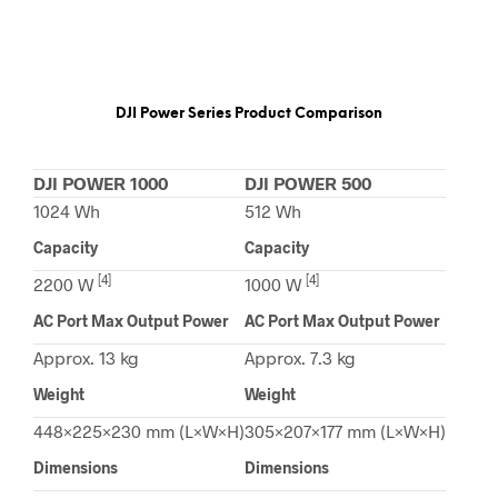
DJI Power Series Product Comparison
DJI POWER 1000
DJI POWER 500
1024 Wh
512 Wh
Capacity
Capacity
[4]
[4]
2200 W
1000 W
AC Port Max Output Power
AC Port Max Output Power
Approx. 13 kg
Approx. 7.3 kg
Weight
Weight
448×225×230 mm (L×W×H)
305×207×177 mm (L×W×H)
Dimensions
Dimensions