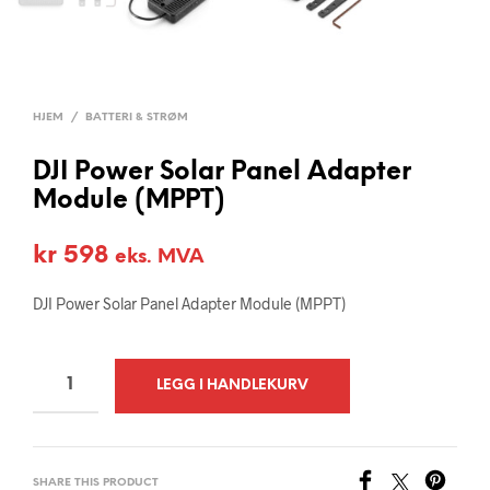
HJEM
/
BATTERI & STRØM
DJI Power Solar Panel Adapter
Module (MPPT)
kr
598
eks. MVA
DJI Power Solar Panel Adapter Module (MPPT)
A
LEGG I HANDLEKURV
L
T
E
SHARE THIS PRODUCT